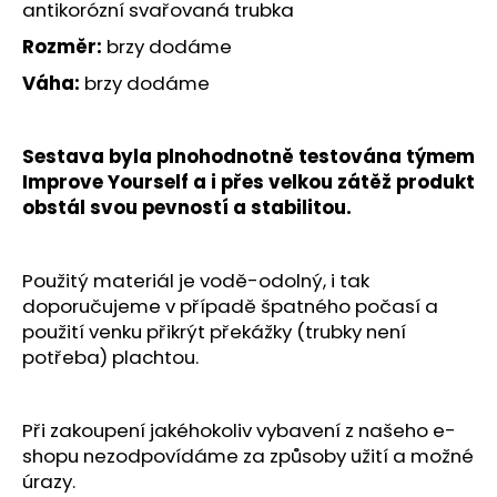
č
antikorózní svařovaná trubka
u
Rozměr:
brzy dodáme
j
e
Váha:
brzy dodáme
m
e
Sestava byla plnohodnotně testována týmem
Improve Yourself a i přes velkou zátěž produkt
PRECIS
obstál svou pevností a stabilitou.
BOX
3
490
Kč
Použitý materiál je vodě-odolný, i tak
Původně:
doporučujeme v případě špatného počasí a
3
použití venku přikrýt překážky (trubky není
790
Kč
potřeba) plachtou.
Při zakoupení jakéhokoliv vybavení z našeho e-
shopu nezodpovídáme za způsoby užití a možné
úrazy.