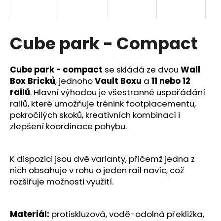
a
j
í
Cube park - Compact
t
?
Cube park - compact
se skládá ze dvou
Wall
Box Bricků
, jednoho
Vault Boxu
a
11 nebo 12
railů
. Hlavní výhodou je všestranné uspořádání
railů, které umožňuje trénink footplacementu,
pokročilých skoků, kreativních kombinací i
HLEDAT
zlepšení koordinace pohybu.
D
K dispozici jsou dvě varianty, přičemž jedna z
o
nich obsahuje v rohu o jeden rail navíc, což
p
rozšiřuje možnosti využití.
o
r
u
Materiál:
protiskluzová, vodě-odolná překližka,