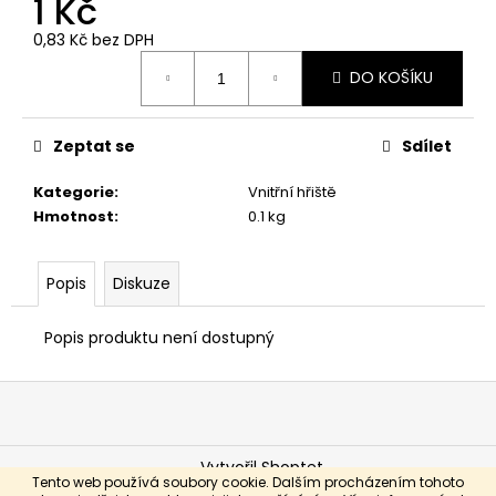
1 Kč
0,83 Kč bez DPH
Měrná
DO KOŠÍKU
cena:
Zeptat se
Sdílet
Kategorie
:
Vnitřní hřiště
Hmotnost
:
0.1 kg
Popis
Diskuze
Popis produktu není dostupný
Z
á
p
Vytvořil Shoptet
a
Tento web používá soubory cookie. Dalším procházením tohoto