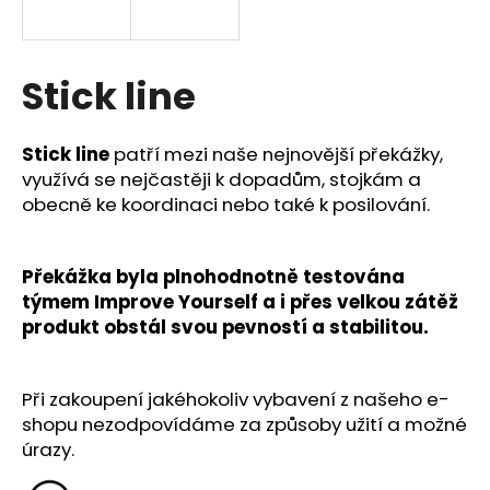
a
j
í
Stick line
t
?
Stick line
patří mezi naše nejnovější překážky,
využívá se nejčastěji k dopadům, stojkám a
obecně ke koordinaci nebo také k posilování.
HLEDAT
Překážka byla plnohodnotně testována
týmem Improve Yourself a i přes velkou zátěž
produkt obstál svou pevností a stabilitou.
D
o
p
Při zakoupení jakéhokoliv vybavení z našeho e-
o
shopu nezodpovídáme za způsoby užití a možné
r
úrazy.
u