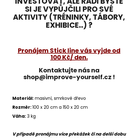
INVESTOVAT, ALE RÁDI BYSTE
SI JE VYPŮJČILI PRO SVÉ
AKTIVITY (TRÉNINKY, TÁBORY,
EXHIBICE..) ?
Pronájem Stick line vás vyjde od
100 Kč/ den.
Kontaktujte nás na
shop@improve-yourself.cz !
Materiál:
masivní, smrkové dřevo
Rozměr:
100 x 20 cm a 150 x 20 cm
Váha:
3 kg
V případě pronájmu více překážek či na delší dobu