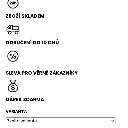
č
u
j
ZBOŽÍ SKLADEM
e
m
e
DORUČENÍ DO 10
DNŮ
VELKÁ
ŽÍNĚNKA
(300X200X25
CM,
RG
SLEVA PRO VĚRNÉ ZÁKAZNÍKY
20)
9
990
Kč
Původně:
DÁREK ZDARMA
10
490
Kč
VARIANTA