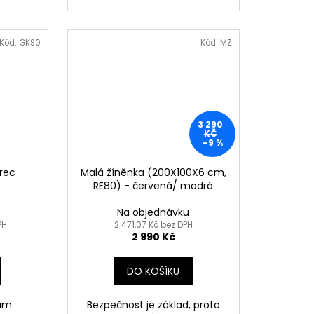
Kód:
GKS0
Kód:
MZ
3 290
KČ
–9 %
rec
Malá žíněnka (200X100X6 cm,
RE80) - červená/ modrá
Na objednávku
PH
2 471,07 Kč bez DPH
2 990 Kč
DO KOŠÍKU
vám
Bezpečnost je základ, proto