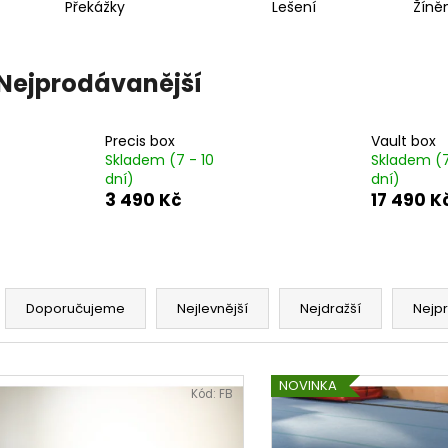
Překážky
Lešení
Žíně
Nejprodávanější
Precis box
Vault box
Skladem (7 - 10
Skladem (7
dní)
dní)
3 490 Kč
17 490 K
Ř
a
Doporučujeme
Nejlevnější
Nejdražší
Nejp
z
e
V
n
NOVINKA
ý
Kód:
FB
í
p
p