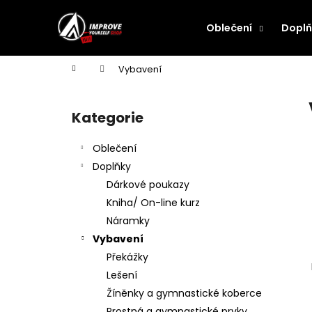
K
Přejít
na
o
Oblečení
Doplň
obsah
Zpět
Zpět
š
do
do
í
Domů
Vybavení
k
obchodu
obchodu
P
o
Kategorie
Přeskočit
s
kategorie
t
Oblečení
r
Doplňky
a
Dárkové poukazy
n
Kniha/ On-line kurz
n
Náramky
í
Vybavení
p
Překážky
a
Lešení
n
Žíněnky a gymnastické koberce
e
Prostná a gymnastické prvky