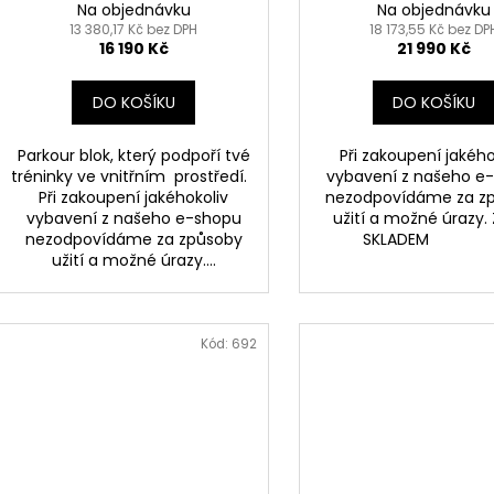
Na objednávku
Na objednávku
13 380,17 Kč bez DPH
18 173,55 Kč bez DP
16 190 Kč
21 990 Kč
DO KOŠÍKU
DO KOŠÍKU
Parkour blok, který podpoří tvé
Při zakoupení jakého
tréninky ve vnitřním prostředí.
vybavení z našeho e
Při zakoupení jakéhokoliv
nezodpovídáme za z
vybavení z našeho e-shopu
užití a možné úrazy.
nezodpovídáme za způsoby
SKLADEM ..
užití a možné úrazy....
Kód:
692