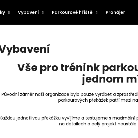
ky
Vybavení
Parkourové hřiště
Pronájem pře
Co potřebujete najít?
Vybavení
HLEDAT
Vše pro trénink park
jednom mí
Doporučujeme
Původní záměr naší organizace bylo pouze vyrábět a zprostřed
parkourových překážek patří mezi naš
Každou jednotlivou překážku vyvíjíme a testujeme s maximální peč
na detailech a celý projekt neustá