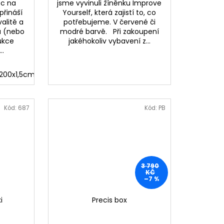
ec na
jsme vyvinuli žíněnku Improve
přináší
Yourself, která zajistí to, co
valitě a
potřebujeme. V červené či
á (nebo
modré barvě. Při zakoupení
ukce
jakéhokoliv vybavení z...
..
200x2,5cm
200x1,5cm
1400x200x2,5cm
1200x200x1,5cm
1400x200x1,5cm
600x200x3,5cm
600x200x2,5
800x200x3,5
Kód:
687
Kód:
PB
3 790
KČ
–7 %
i
Precis box