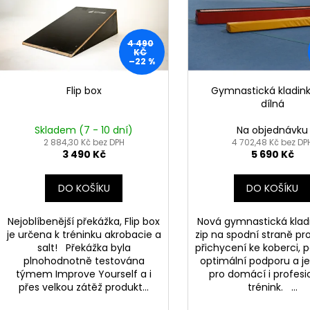
i
r
s
o
p
4 490
d
r
KČ
–22 %
u
o
k
d
Flip box
Gymnastická kladink
t
dílná
u
ů
k
Skladem (7 - 10 dní)
Na objednávku
t
2 884,30 Kč bez DPH
4 702,48 Kč bez DP
3 490 Kč
5 690 Kč
ů
DO KOŠÍKU
DO KOŠÍKU
Nejoblíbenější překážka, Flip box
Nová gymnastická kla
je určena k tréninku akrobacie a
zip na spodní straně p
salt! Překážka byla
přichycení ke koberci, 
plnohodnotně testována
optimální podporu a je
týmem Improve Yourself a i
pro domácí i profesi
přes velkou zátěž produkt...
trénink. ...