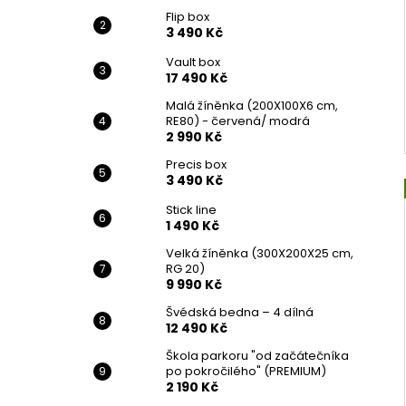
Flip box
3 490 Kč
Vault box
17 490 Kč
Malá žíněnka (200X100X6 cm,
RE80) - červená/ modrá
2 990 Kč
Precis box
3 490 Kč
Stick line
1 490 Kč
Velká žíněnka (300X200X25 cm,
RG 20)
9 990 Kč
Švédská bedna – 4 dílná
12 490 Kč
Škola parkoru "od začátečníka
po pokročilého" (PREMIUM)
2 190 Kč