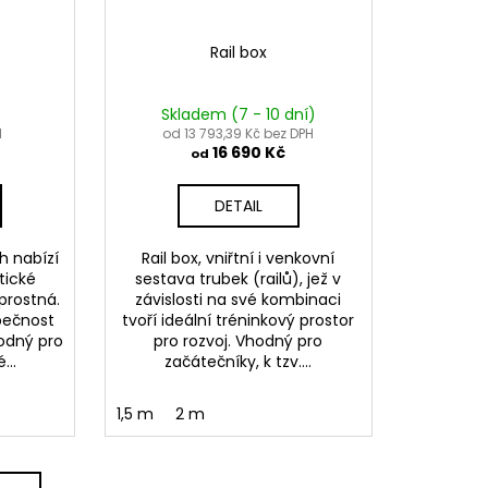
Rail box
Skladem (7 - 10 dní)
H
od 13 793,39 Kč bez DPH
16 690 Kč
od
DETAIL
h nabízí
Rail box, vniřtní i venkovní
tické
sestava trubek (railů), jež v
 prostná.
závislosti na své kombinaci
zpečnost
tvoří ideální tréninkový prostor
hodný pro
pro rozvoj. Vhodný pro
...
začátečníky, k tzv....
1,5 m
2 m