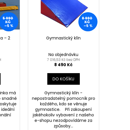
5 990
8 990
KČ
KČ
–5 %
–5 %
a – 2
Gymnastický klín
Na objednávku
H
7 016,53 Kč bez DPH
8 490 Kč
DO KOŠÍKU
dinka má
Gymnastický klín -
ro snadné
nepostradatelný pomocník pro
poskytuje
každého, kdo se věnuje
 ideální
gymnastice. Při zakoupení
onální
jakéhokoliv vybavení z našeho
e-shopu nezodpovídáme za
způsoby...