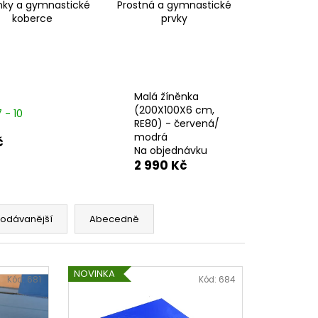
nky a gymnastické
Prostná a gymnastické
koberce
prvky
Malá žíněnka
(200X100X6 cm,
 - 10
RE80) - červená/
modrá
č
Na objednávku
2 990 Kč
rodávanější
Abecedně
NOVINKA
Kód:
681
Kód:
684