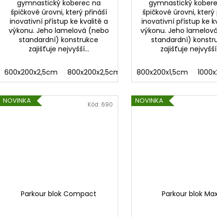
gymnastický koberec na
gymnastický kober
špičkové úrovni, který přináší
špičkové úrovni, který 
inovativní přístup ke kvalitě a
inovativní přístup ke k
výkonu. Jeho lamelová (nebo
výkonu. Jeho lamelov
standardní) konstrukce
standardní) konstr
zajišťuje nejvyšší...
zajišťuje nejvyšší.
600x200x2,5cm
800x200x2,5cm
1000x200x2,5cm
800x200x1,5cm
1200x
1000x
NOVINKA
NOVINKA
Kód:
690
Parkour blok Compact
Parkour blok Max