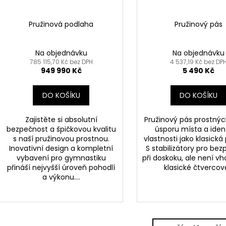
Pružinová podlaha
Pružinový pás
Na objednávku
Na objednávku
785 115,70 Kč bez DPH
4 537,19 Kč bez DP
949 990 Kč
5 490 Kč
DO KOŠÍKU
DO KOŠÍKU
Zajistěte si absolutní
Pružinový pás prostnýc
bezpečnost a špičkovou kvalitu
úsporu místa a iden
s naší pružinovou prostnou.
vlastnosti jako klasická
Inovativní design a kompletní
S stabilizátory pro be
vybavení pro gymnastiku
při doskoku, ale není v
přináší nejvyšší úroveň pohodlí
klasické čtvercové
a výkonu....