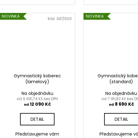
NOVINKA
NOVINKA
Kód:
347/600
Gymnastický koberec
Gymnastický kobe
(lamelový)
(standard)
Na objednávku
Na objednávku
od 9 991,74 Kč bez DPH
od 7 181,82 Kč bez D
12 090 Kč
8 690 Kč
od
od
DETAIL
DETAIL
Představujeme vám
Představujeme 