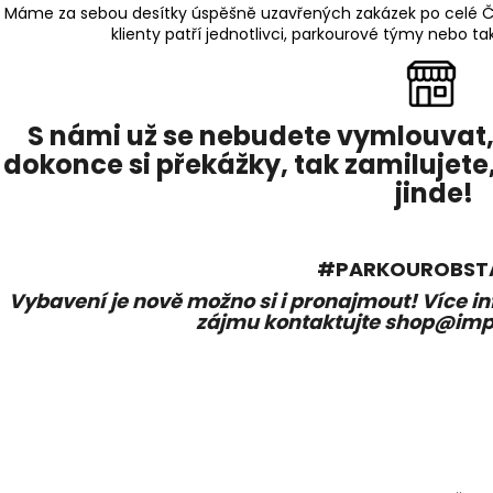
FLIP BOX
VAULT BOX
Máme za sebou desítky úspěšně uzavřených zakázek po celé Če
3 490 Kč
17 490 Kč
klienty patří jednotlivci, parkourové týmy nebo ta
Původně:
4 490 Kč
Původně:
18 49
S námi už se nebudete vymlouvat,
dokonce si překážky, tak zamilujete
jinde!
#PARKOUROBST
Vybavení je nově možno si i pronajmout! Více in
zájmu kontaktujte shop@imp