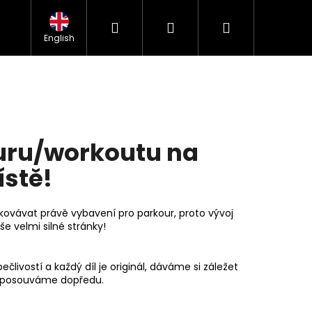
Hledat
Přihlášení
Nákupní
kážek
Kontakt
Obchodní podmínky
FAQ
GDPR
English
košík
ouru/workoutu na
stě!
kovávat právě vybavení pro parkour, proto vývoj
e velmi silné stránky!
livostí a každý díl je originál, dáváme si záležet
Následující
le posouváme dopředu.