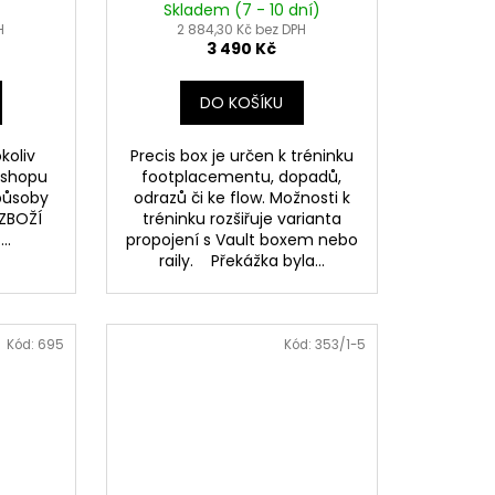
Skladem (7 - 10 dní)
H
2 884,30 Kč bez DPH
3 490 Kč
DO KOŠÍKU
koliv
Precis box je určen k tréninku
-shopu
footplacementu, dopadů,
působy
odrazů či ke flow. Možnosti k
 ZBOŽÍ
tréninku rozšiřuje varianta
.
propojení s Vault boxem nebo
raily. Překážka byla...
Kód:
695
Kód:
353/1-5