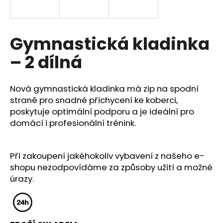
a
j
í
Gymnastická kladinka
t
– 2 dílná
?
Nová gymnastická kladinka má zip na spodní
straně pro snadné přichycení ke koberci,
poskytuje optimální podporu a je ideální pro
HLEDAT
domácí i profesionální trénink.
Při zakoupení jakéhokoliv vybavení z našeho e-
D
shopu nezodpovídáme za způsoby užití a možné
o
úrazy.
p
o
r
u