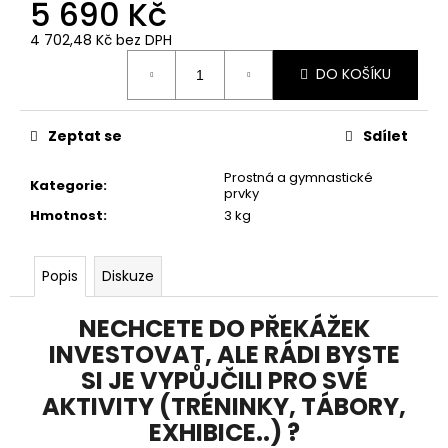
5 690 Kč
4 702,48 Kč bez DPH
Měrná
DO KOŠÍKU
cena:
Zeptat se
Sdílet
Prostná a gymnastické
Kategorie
:
prvky
Hmotnost
:
3 kg
Popis
Diskuze
NECHCETE DO PŘEKÁŽEK
INVESTOVAT, ALE RÁDI BYSTE
SI JE VYPŮJČILI PRO SVÉ
AKTIVITY (TRÉNINKY, TÁBORY,
EXHIBICE..) ?