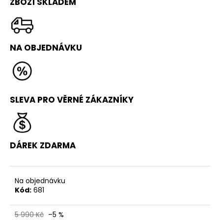
č
ZBOŽÍ SKLADEM
u
j
e
m
NA OBJEDNÁVKU
e
FLIP
BOX
SLEVA PRO VĚRNÉ ZÁKAZNÍKY
3
490
Kč
Původně:
4
DÁREK ZDARMA
490
Kč
Na objednávku
Kód:
681
5 990 Kč
–5 %