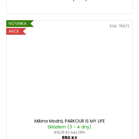
r
č
u
o
j
e
v
NOVINKA
Kód:
766/S
m
AKCE
ý
e
m
FLIP
o
BOX
3
b
490
Kč
l
Původně:
4
e
490
Kč
č
e
Mikina Modrá, PARKOUR IS MY LIFE
n
Skladem (3 - 4 dny)
818,18 Kč bez DPH
990 Kč