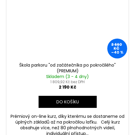
s
a
h
j
í
o
t
p
?
3 660
u
KČ
–40 %
s
Škola parkoru "od začátečníka po pokročilého"
p
HLEDAT
(PREMIUM)
Skladem (3 - 4 dny)
a
1 809,92 Kč bez DPH
2 190 Kč
r
D
k
o
DO KOŠÍKU
p
o
o
Prémiový on-line kurz, díky kterému se dostaneme od
r
úplných základů až na pokročilou laťku. Celý kurz
u
obsahuje více, než 80 plnohodnotných videií,
u
individuální přístup...