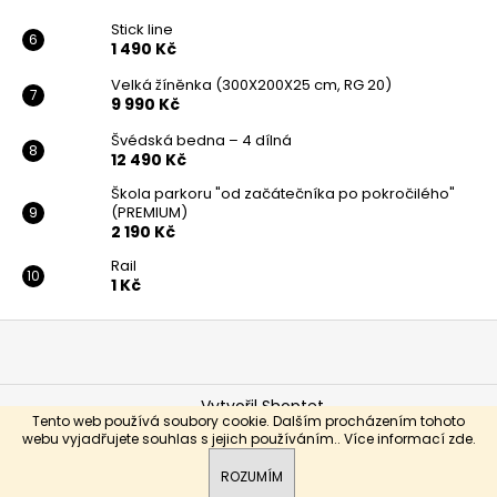
Stick line
1 490 Kč
Velká žíněnka (300X200X25 cm, RG 20)
9 990 Kč
Švédská bedna – 4 dílná
12 490 Kč
Škola parkoru "od začátečníka po pokročilého"
(PREMIUM)
2 190 Kč
Rail
1 Kč
Z
á
p
Vytvořil Shoptet
a
Tento web používá soubory cookie. Dalším procházením tohoto
Copyright 2026
Improve Yourself
. Všechna práva
webu vyjadřujete souhlas s jejich používáním.. Více informací
zde
.
t
vyhrazena.
í
Sleduj nás na Instagramu @improveyourshop!
ROZUMÍM