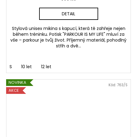
í
m
DETAIL
,
Stylová unisex mikina s kapucí, která tě zahřeje nejen
v
během tréninku. Potisk "PARKOUR IS MY LIFE" mluví za
vše – parkour je tvůj život. Příjemný materiál, pohodlný
y
střih a dvě...
b
a
S
10 let
12 let
v
NOVINKA
Kód:
763/S
e
AKCE
n
í
m