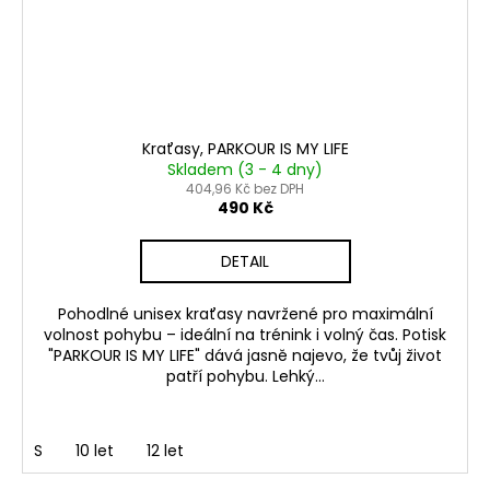
a
d
o
p
Kraťasy, PARKOUR IS MY LIFE
l
Skladem (3 - 4 dny)
404,96 Kč bez DPH
ň
490 Kč
k
DETAIL
y
!
Pohodlné unisex kraťasy navržené pro maximální
volnost pohybu – ideální na trénink i volný čas. Potisk
"PARKOUR IS MY LIFE" dává jasně najevo, že tvůj život
patří pohybu. Lehký...
S
10 let
12 let