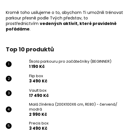
Kromě toho usilujeme o to, abychom Ti umožnili trénovat
parkour přesně podle Tvých představ, to
prostřednictvím
vedených aktivit, které pravidelně
pořádáme
.
Top 10 produktů
Škola parkouru pro začátečníky (BEGINNER)
1 190 Kč
Flip box
3 490 Kč
Vault box
17 490 Kč
Malá žíněnka (200X100X6 cm, RE80) - červená/
modrá
2 990 Kč
Precis box
3 490 Kč