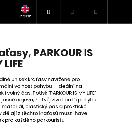
Hledat
Přihlášení
Nákupní
kážek
Kontakt
Obchodní podmínky
FAQ
GDPR
English
košík
aťasy, PARKOUR IS
 LIFE
lné unisex kraťasy navržené pro
ální volnost pohybu – ideální na
nk i volný čas. Potisk "PARKOUR IS MY LIFE"
jasně najevo, že tvůj život patří pohybu.
 materiál, elastický pas a praktické
 dělají z těchto kraťasů must-have
Následující
k pro každého parkouristu.