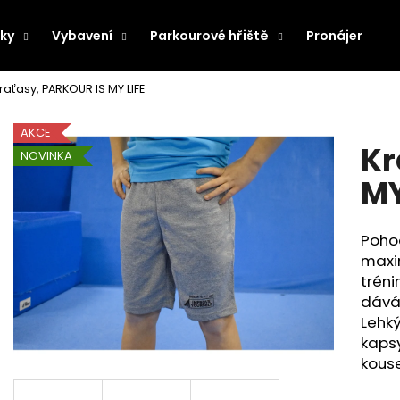
ky
Vybavení
Parkourové hřiště
Pronájem pře
raťasy, PARKOUR IS MY LIFE
Co potřebujete najít?
AKCE
Kr
NOVINKA
HLEDAT
MY
Pohod
Doporučujeme
maxim
tréni
dává 
Lehký
kapsy
kouse