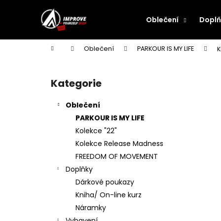
K
Přejít
na
o
Oblečení
Doplň
obsah
Zpět
Zpět
š
do
do
í
Domů
Oblečení
PARKOUR IS MY LIFE
K
k
obchodu
obchodu
P
o
Kategorie
Přeskočit
s
kategorie
t
Oblečení
r
PARKOUR IS MY LIFE
a
Kolekce "22"
n
Kolekce Release Madness
n
FREEDOM OF MOVEMENT
í
Doplňky
p
Dárkové poukazy
a
Kniha/ On-line kurz
n
Náramky
e
Vybavení