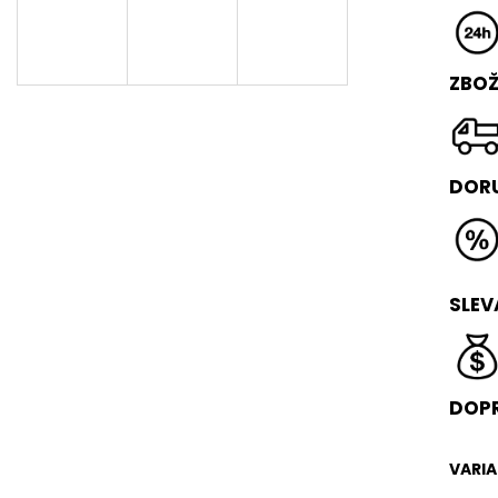
FLIP BOX
VAULT BOX
3 490 Kč
17 490 Kč
Původně:
4 490 Kč
Původně:
18 49
ZBOŽ
DORU
SLEV
DOPR
VARI