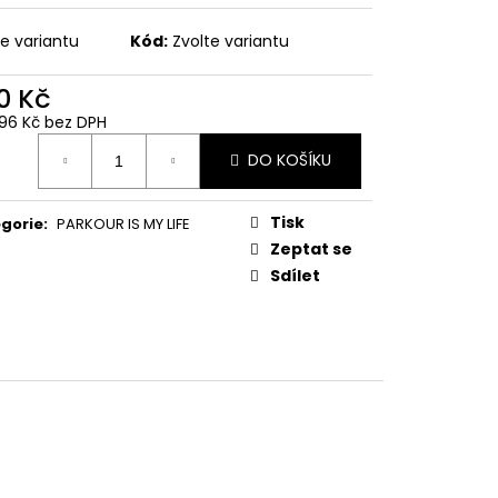
te variantu
Kód:
Zvolte variantu
0 Kč
96 Kč bez DPH
ná
DO KOŠÍKU
:
Tisk
gorie
:
PARKOUR IS MY LIFE
Zeptat se
Sdílet