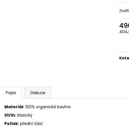
Zvol
49
404,
Měr
cena
Kate
Popis
Diskuze
Materiál:
100% organická bavlna
Střih:
klasický
Potisk:
přední část