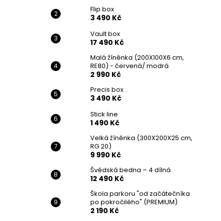
Flip box
3 490 Kč
Vault box
17 490 Kč
Malá žíněnka (200X100X6 cm,
RE80) - červená/ modrá
2 990 Kč
Precis box
3 490 Kč
Stick line
1 490 Kč
Velká žíněnka (300X200X25 cm,
RG 20)
9 990 Kč
Švédská bedna – 4 dílná
12 490 Kč
Škola parkoru "od začátečníka
po pokročilého" (PREMIUM)
2 190 Kč