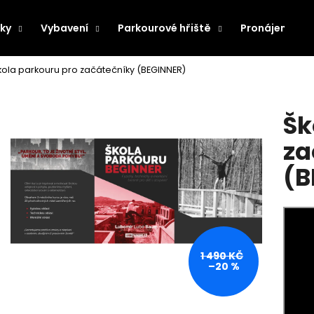
ky
Vybavení
Parkourové hřiště
Pronájem pře
kola parkouru pro začátečníky (BEGINNER)
Co potřebujete najít?
Šk
HLEDAT
za
(B
Doporučujeme
1 490 KČ
–20 %