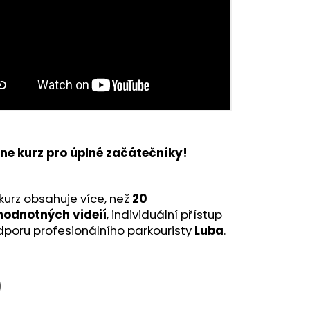
0 Kč
ine kurz pro úplné začátečníky!
kurz obsahuje více, než
20
hodnotných videií
, individuální přístup
poru profesionálního parkouristy
Luba
.