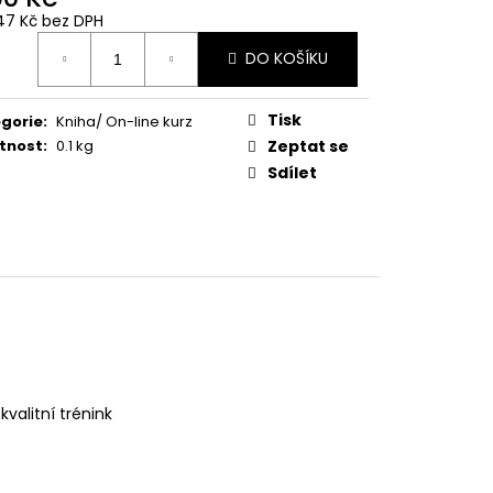
47 Kč bez DPH
ná
DO KOŠÍKU
:
Tisk
gorie
:
Kniha/ On-line kurz
tnost
:
0.1 kg
Zeptat se
Sdílet
kvalitní trénink