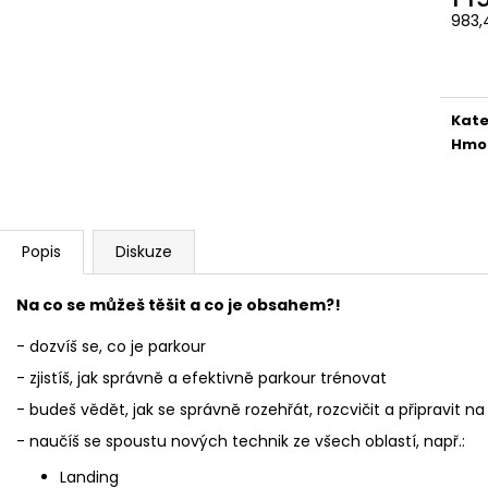
983,
Měr
cena
Kate
Hmo
Popis
Diskuze
Na co se můžeš těšit a co je obsahem?!
- dozvíš se, co je parkour
- zjistíš, jak správně a efektivně parkour trénovat
- budeš vědět, jak se správně rozehřát, rozcvičit a připravit na 
- naučíš se spoustu nových technik ze všech oblastí, např.:
Landing