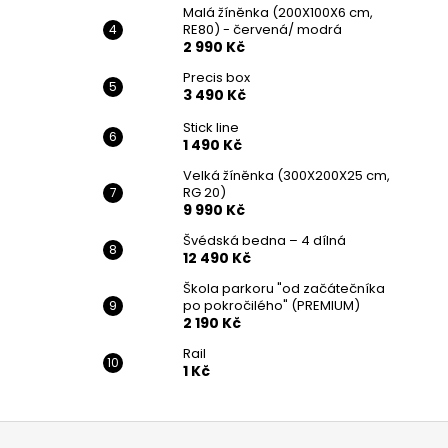
Malá žíněnka (200X100X6 cm,
RE80) - červená/ modrá
2 990 Kč
Precis box
3 490 Kč
Stick line
1 490 Kč
Velká žíněnka (300X200X25 cm,
RG 20)
9 990 Kč
Švédská bedna – 4 dílná
12 490 Kč
Škola parkoru "od začátečníka
po pokročilého" (PREMIUM)
2 190 Kč
Rail
1 Kč
Z