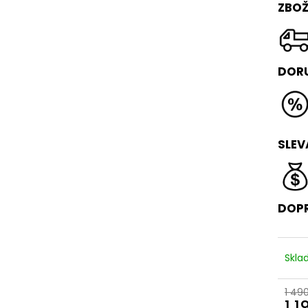
ZBOŽ
DORU
SLEV
DOPR
Skla
1 49
1 1