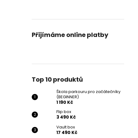
Přijímáme online platby
Top 10 produktů
Škola parkouru pro začátečníky
(BEGINNER)
1 190 Kč
Flip box
3 490 Kč
Vault box
17 490 Kč