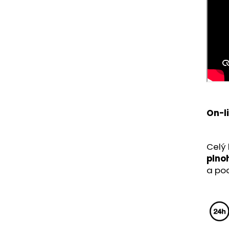
FLIP BOX
VAULT BOX
3 490 Kč
17 490 Kč
Původně:
4 490 Kč
Původně:
18 49
On-l
Celý 
plno
a pod