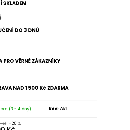
Í SKLADEM
ČENÍ DO 3 DNŮ
A PRO VĚRNÉ ZÁKAZNÍKY
AVA NAD 1 500 Kč ZDARMA
dem (3 - 4 dny)
Kód:
OK1
0 Kč
–20 %
90 Kč