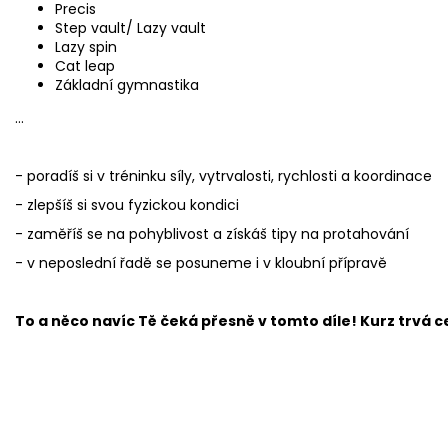
Precis
Step vault/ Lazy vault
Lazy spin
Cat leap
Základní gymnastika
...
- poradíš si v tréninku síly, vytrvalosti, rychlosti a koordinace
- zlepšíš si svou fyzickou kondici
- zaměříš se na pohyblivost a získáš tipy na protahování
- v neposlední řadě se posuneme i v kloubní přípravě
To a něco navíc Tě čeká přesně v tomto díle! Kurz trvá 