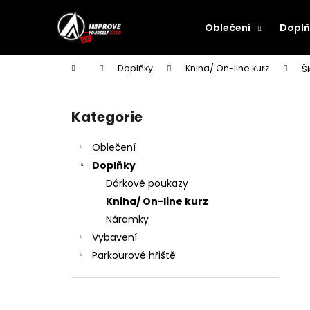
K
Přejít
na
o
Oblečení
Doplň
obsah
Zpět
Zpět
š
do
do
í
Domů
Doplňky
Kniha/ On-line kurz
Š
k
obchodu
obchodu
P
o
Kategorie
Přeskočit
s
kategorie
t
Oblečení
r
Doplňky
a
Dárkové poukazy
n
Kniha/ On-line kurz
n
Náramky
í
Vybavení
p
Parkourové hřiště
a
n
e