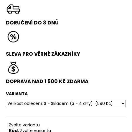
č
u
j
e
DORUČENÍ DO 3 DNŮ
m
e
ŠKOLA
SLEVA PRO VĚRNÉ ZÁKAZNÍKY
PARKOURU
PRO
ZAČÁTEČNÍKY
(BEGINNER)
1
DOPRAVA NAD 1 500 Kč ZDARMA
190
Kč
Původně:
VARIANTA
1
490
Kč
Zvolte variantu
Kód:
Zvolte variantu