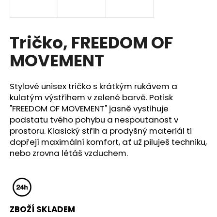
a
j
í
Tričko, FREEDOM OF
t
MOVEMENT
?
Stylové unisex tričko s krátkým rukávem a
kulatým výstřihem v zelené barvě. Potisk
"FREEDOM OF MOVEMENT" jasně vystihuje
HLEDAT
podstatu tvého pohybu a nespoutanost v
prostoru. Klasický střih a prodyšný materiál ti
dopřejí maximální komfort, ať už piluješ techniku,
nebo zrovna létáš vzduchem.
D
o
p
o
r
u
ZBOŽÍ SKLADEM