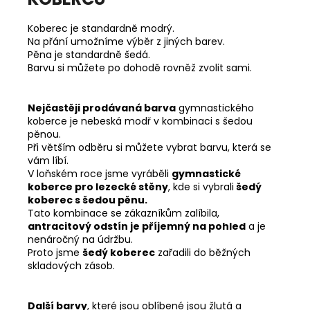
Koberec je standardně modrý.
Na přání umožníme výběr z jiných barev.
Pěna je standardně šedá.
Barvu si můžete po dohodě rovněž zvolit sami.
Nejčastěji prodávaná barva
gymnastického
koberce je nebeská modř v kombinaci s šedou
pěnou.
Při větším odběru si můžete vybrat barvu, která se
vám líbí.
V loňském roce jsme vyráběli
gymnastické
koberce pro lezecké stěny
, kde si vybrali
šedý
koberec s šedou pěnu.
Tato kombinace se zákazníkům zalíbila,
antracitový odstín je příjemný na pohled
a je
nenáročný na údržbu.
Proto jsme
šedý koberec
zařadili do běžných
skladových zásob.
Další barvy
, které jsou oblíbené jsou žlutá a