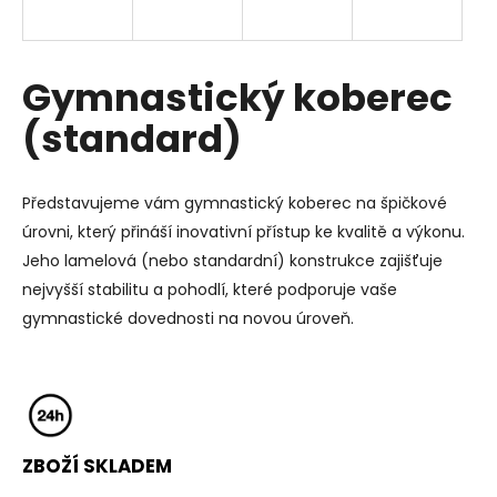
a
j
í
Gymnastický koberec
t
(standard)
?
Představujeme vám gymnastický koberec na špičkové
úrovni, který přináší inovativní přístup ke kvalitě a výkonu.
HLEDAT
Jeho lamelová (nebo standardní) konstrukce zajišťuje
nejvyšší stabilitu a pohodlí, které podporuje vaše
gymnastické dovednosti na novou úroveň.
D
o
p
o
r
ZBOŽÍ SKLADEM
u