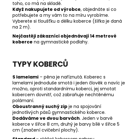
toho, co má na skladě.
Když nakupujete od výrobce
, objednáte si co
potřebujete a my vám to na míru vyrobíme.
Vyberete si tloušťku a délku koberce (šířka je daná
na 2 m).
Nejčastěji zákazníci objednávají 14 metrové
koberce
na gymnastické podlahy.
TYPY KOBERCŮ
S lamelami
– pěna je naříznutá. Koberec s
lamelami jednoduše smotá i jeden člověk a navíc je
možno, oproti standardnímu koberci, jej smotat
kobercem dovnitř, což zabraňuje nechtěnému
polámaní.
Oboustranný suchý zip
je na spojování
jednotlivých pásů gymnastického koberce.
Dodáváme ve dvou barvách
. Jeden v barvě
koberce v šířce 8 cm, druhý je barvy bílé v šířce 5
cm (značení cvičební plochy).