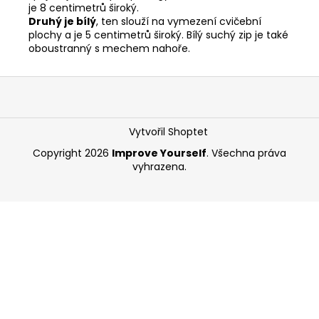
je 8 centimetrů široký.
Druhý je bílý
, ten slouží na vymezení cvičební
plochy a je 5 centimetrů široký. Bílý suchý zip je také
oboustranný s mechem nahoře.
Z
á
p
Vytvořil Shoptet
a
Copyright 2026
Improve Yourself
. Všechna práva
t
vyhrazena.
í