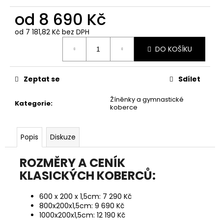
od
8 690 Kč
od
7 181,82 Kč
bez DPH
Měrná
DO KOŠÍKU
cena:
Zeptat se
Sdílet
Žíněnky a gymnastické
Kategorie
:
koberce
Popis
Diskuze
ROZMĚRY A CENÍK
KLASICKÝCH KOBERCŮ:
600 x 200 x 1,5cm: 7 290 Kč
800x200x1,5cm: 9 690 Kč
1000x200x1,5cm: 12 190 Kč