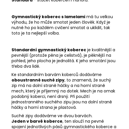
Standard
– stáčet kobercem nahoru.
Gymnastický koberec s lamelami
má tu velkou
výhodu, že ho může smotat jeden člověk. Když je
nutné ho po každém cvičení smotat a uklidit, tak
toto je ta nejlepší volba.
Standardní gymnastický koberec
je kvalitnější a
pevnější (protože pěna je celistvá), je pěknější na
pohled, jeho plocha je jednolitá. K jeho smotání jsou
třeba dva lidé.
Ke standardním barvám koberců dodáváme
oboustranné suché zipy
, to znamená, že suchý
zip má na dolní straně háčky a na horní straně
mech, který je příjemný na dotek. Mech je na omak
podobný koberci, není drsný. Při použití
jednostranného suchého zipu jsou na dolní straně
háčky a horní strana je plastová.
Suché zipy dodáváme ve dvou barvách.
Jeden v barvě koberce
, ten slouží na pevné
spojení jednotlivých pásů gymnastického koberce a