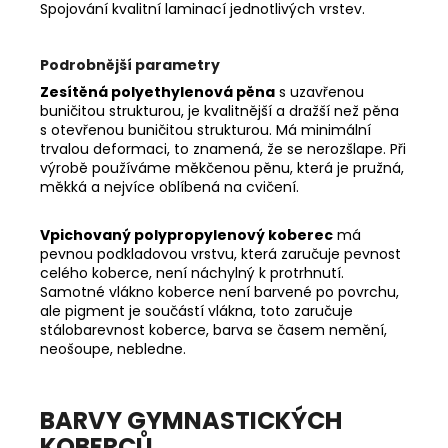
Spojování kvalitní laminací jednotlivých vrstev.
Podrobnější parametry
Zesítěná polyethylenová pěna
s uzavřenou
buničitou strukturou, je kvalitnější a dražší než pěna
s otevřenou buničitou strukturou. Má minimální
trvalou deformaci, to znamená, že se nerozšlape. Při
výrobě používáme měkčenou pěnu, která je pružná,
měkká a nejvíce oblíbená na cvičení.
Vpichovaný polypropylenový koberec
má
pevnou podkladovou vrstvu, která zaručuje pevnost
celého koberce, není náchylný k protrhnutí.
Samotné vlákno koberce není barvené po povrchu,
ale pigment je součástí vlákna, toto zaručuje
stálobarevnost koberce, barva se časem nemění,
neošoupe, nebledne.
BARVY GYMNASTICKÝCH
KOBERCŮ