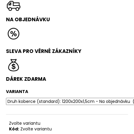
č
u
j
NA OBJEDNÁVKU
e
m
e
SLEVA PRO VĚRNÉ ZÁKAZNÍKY
STICK
LINE
1
490
Kč
DÁREK ZDARMA
VARIANTA
Zvolte variantu
Kód:
Zvolte variantu