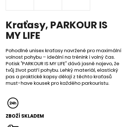
a
j
í
Kraťasy, PARKOUR IS
t
MY LIFE
?
Pohodlné unisex kraťasy navržené pro maximální
volnost pohybu – ideální na trénink i volný čas.
Potisk "PARKOUR IS MY LIFE" dává jasně najevo, že
HLEDAT
tvůj život patří pohybu. Lehký materiál, elastický
pas a praktické kapsy dělají z těchto kraťasů
must-have kousek pro každého parkouristu.
D
o
p
o
r
ZBOŽÍ SKLADEM
u