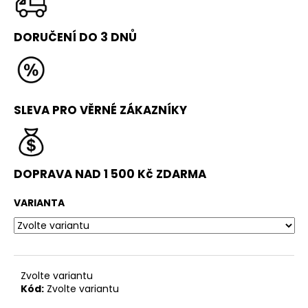
č
u
j
DORUČENÍ DO 3 DNŮ
e
m
e
SLEVA PRO VĚRNÉ ZÁKAZNÍKY
MALÁ
ŽÍNĚNKA
(200X100X6
CM,
RE80)
DOPRAVA NAD 1 500 Kč ZDARMA
-
ČERVENÁ/
MODRÁ
VARIANTA
2
990
Kč
Původně:
3
Zvolte variantu
290
Kč
Kód:
Zvolte variantu