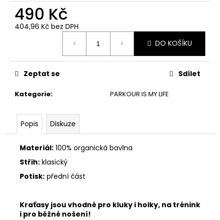
490 Kč
404,96 Kč bez DPH
Měrná
DO KOŠÍKU
cena:
Zeptat se
Sdílet
Kategorie
:
PARKOUR IS MY LIFE
Popis
Diskuze
Materiál:
100% organická bavlna
Střih:
klasický
Potisk:
přední část
Kraťasy jsou vhodné pro kluky i holky, na trénink
i pro běžné nošení!