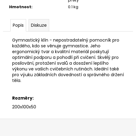
prvky
Hmotnost
:
0.1 kg
Popis
Diskuze
Gymnastický klín - nepostradatelný pomocník pro
každého, kdo se věnuje gymnastice. Jeho
ergonomický tvar a kvalitní materiál poskytují
optimální podporu a pohodlí při cvičení. Skvělý pro
posilování, protažení svalů a dosažení lepšího
výkonu ve vašich cvičebních rutinách. Ideální také
pro výuku základních dovedností a správného držení
těla.
Rozměry:
200x100x50
Z
á