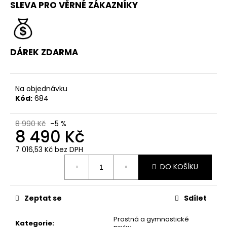
č
SLEVA PRO VĚRNÉ ZÁKAZNÍKY
u
j
e
m
DÁREK ZDARMA
e
ŠKOLA
Na objednávku
PARKOURU
Kód:
684
PRO
ZAČÁTEČNÍKY
(BEGINNER)
8 990 Kč
–5 %
8 490 Kč
1
190
7 016,53 Kč bez DPH
Kč
Měrná
Původně:
DO KOŠÍKU
cena:
1
490
Kč
Zeptat se
Sdílet
Prostná a gymnastické
Kategorie
: