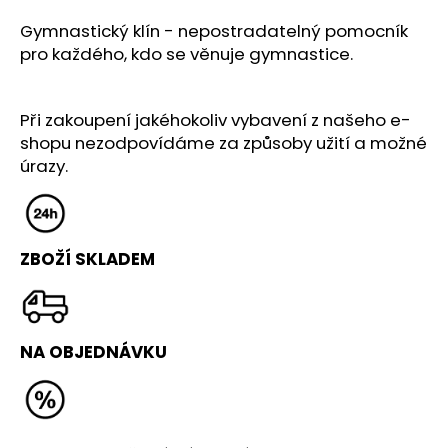
a
Gymnastický klín - nepostradatelný pomocník
j
pro každého, kdo se věnuje gymnastice.
í
t
Při zakoupení jakéhokoliv vybavení z našeho e-
?
shopu nezodpovídáme za způsoby užití a možné
úrazy.
HLEDAT
ZBOŽÍ SKLADEM
D
o
NA OBJEDNÁVKU
p
o
r
u