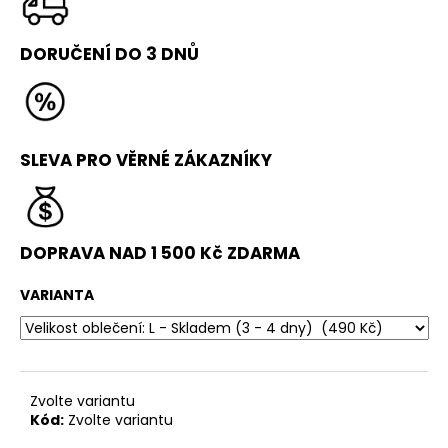
č
u
j
DORUČENÍ DO 3 DNŮ
e
m
e
SLEVA PRO VĚRNÉ ZÁKAZNÍKY
ŠVÉDSKÁ
BEDNA
–
4
DÍLNÁ
DOPRAVA NAD 1 500 Kč ZDARMA
12
490
VARIANTA
Kč
Původně:
13
490
Kč
Zvolte variantu
Kód:
Zvolte variantu