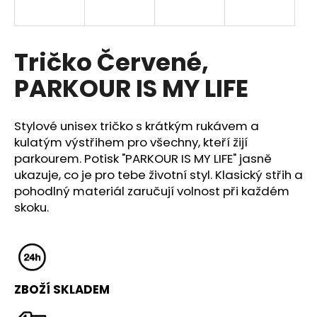
a
j
í
Tričko Červené,
t
PARKOUR IS MY LIFE
?
Stylové unisex tričko s krátkým rukávem a
kulatým výstřihem pro všechny, kteří žijí
parkourem. Potisk "PARKOUR IS MY LIFE" jasně
HLEDAT
ukazuje, co je pro tebe životní styl. Klasický střih a
pohodlný materiál zaručují volnost při každém
skoku.
D
o
p
o
r
ZBOŽÍ SKLADEM
u