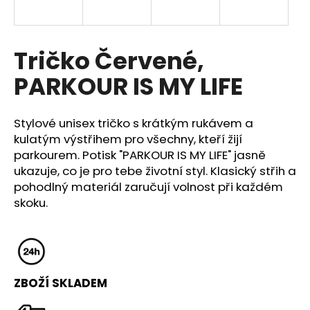
a
j
í
Tričko Červené,
t
PARKOUR IS MY LIFE
?
Stylové unisex tričko s krátkým rukávem a
kulatým výstřihem pro všechny, kteří žijí
parkourem. Potisk "PARKOUR IS MY LIFE" jasně
HLEDAT
ukazuje, co je pro tebe životní styl. Klasický střih a
pohodlný materiál zaručují volnost při každém
skoku.
D
o
p
o
r
ZBOŽÍ SKLADEM
u