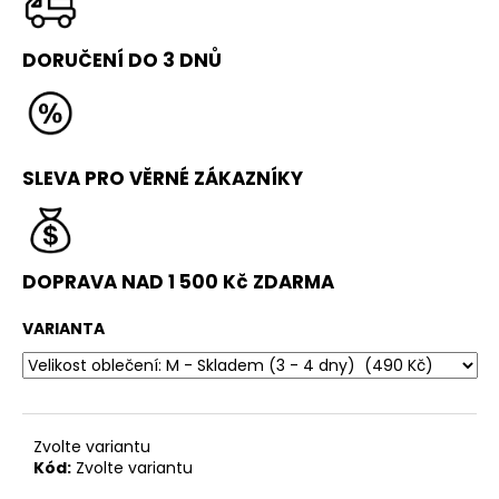
č
u
j
DORUČENÍ DO 3 DNŮ
e
m
e
SLEVA PRO VĚRNÉ ZÁKAZNÍKY
STICK
LINE
1
490
Kč
DOPRAVA NAD 1 500 Kč ZDARMA
VARIANTA
Zvolte variantu
Kód:
Zvolte variantu