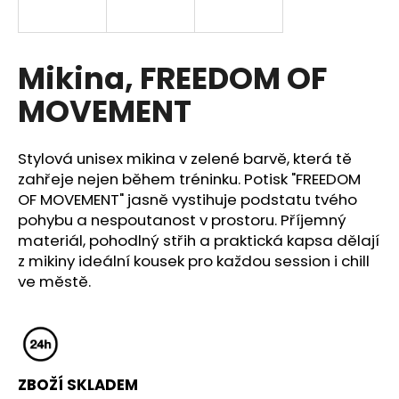
a
j
í
Mikina, FREEDOM OF
t
MOVEMENT
?
Stylová unisex mikina v zelené barvě, která tě
zahřeje nejen během tréninku.
Potisk "FREEDOM
OF MOVEMENT" jasně vystihuje podstatu tvého
HLEDAT
pohybu a nespoutanost v prostoru
. Příjemný
materiál, pohodlný střih a praktická kapsa dělají
z mikiny ideální kousek pro každou session i chill
ve městě.
D
o
p
o
r
u
ZBOŽÍ SKLADEM