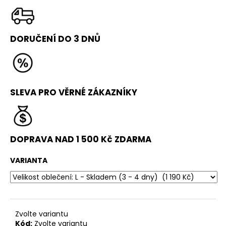
č
u
j
e
DORUČENÍ DO 3 DNŮ
m
e
STICK
SLEVA PRO VĚRNÉ ZÁKAZNÍKY
LINE
1
490
Kč
DOPRAVA NAD 1 500 Kč ZDARMA
VARIANTA
Zvolte variantu
Kód:
Zvolte variantu