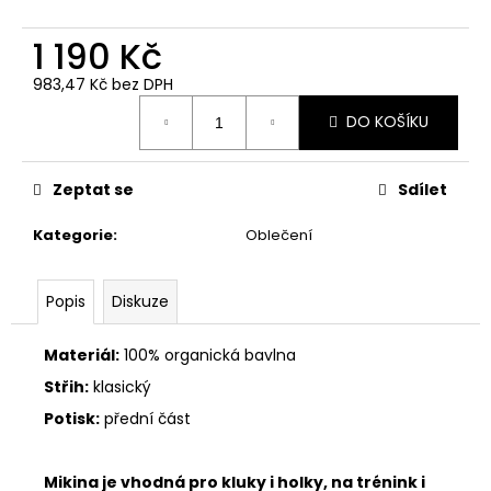
1 190 Kč
983,47 Kč bez DPH
Měrná
DO KOŠÍKU
cena:
Zeptat se
Sdílet
Kategorie
:
Oblečení
Popis
Diskuze
Materiál:
100% organická bavlna
Střih:
klasický
Potisk:
přední část
Mikina je vhodná pro kluky i holky, na trénink i