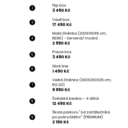
Flip box
3 490 Kč
Vault box
17 490 Kč
Malá žíněnka (200X100X6 cm,
RE80) - červená/ modrá
2 990 Kč
Precis box
3 490 Kč
Stick line
1 490 Kč
Velká žíněnka (300X200X25 cm,
RG 20)
9 990 Kč
Švédská bedna – 4 dílná
12 490 Kč
Škola parkoru "od začátečníka
po pokročilého" (PREMIUM)
2 190 Kč