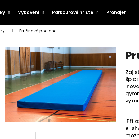
ky
Vybavení
Parkourové hřiště
Pronájem pře
vky
Pružinová podlaha
Co potřebujete najít?
Pr
HLEDAT
Zajis
špičk
Doporučujeme
Inova
gymna
výkon
Při z
e-sh
možn