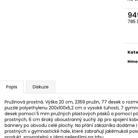
94
785 
Měr
cena
Kate
Hmo
Popis
Diskuze
Pružinová prostná. Výška 20 cm, 2359 pružin, 77 desek o roz
puzzle polyethylenu 200x100x5,2 cm o vysoké tuhosti, 7 gymn
desek pomocí 5 mm pružných plastových pásků a pomocí pásů
prostných, 6 cm široký oboustranný suchý zip pro spojení ko
bannery po obvodu celé plochy. Na přání zákazníka dodáme i 
prostných v gymnastické hale, které zabraňují jakémukoli posu
produkt, srovnatelný s těmi nejlepšími na trhu.