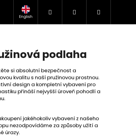
Hledat
Přihlášení
Nákupní
kážek
Kontakt
Obchodní podmínky
FAQ
GDPR
English
košík
užinová podlaha
těte si absolutní bezpečnost a
ovou kvalitu s naší pružinovou prostnou.
tivní design a kompletní vybavení pro
stiku přináší nejvyšší úroveň pohodlí a
u.
akoupení jakéhokoliv vybavení z našeho
Následující
opu nezodpovídáme za způsoby užití a
é úrazy.