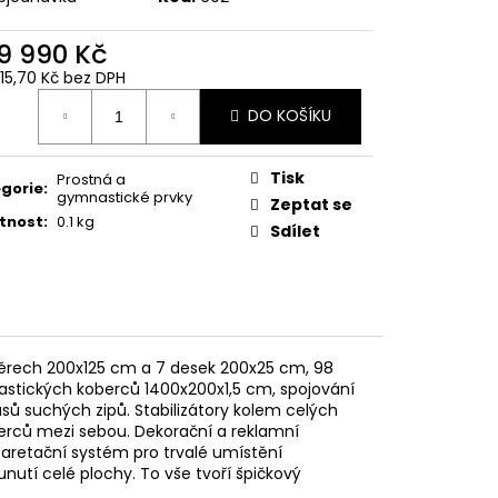
9 990 Kč
115,70 Kč bez DPH
ná
DO KOŠÍKU
:
Tisk
Prostná a
gorie
:
gymnastické prvky
Zeptat se
tnost
:
0.1 kg
Sdílet
měrech 200x125 cm a 7 desek 200x25 cm, 98
astických koberců 1400x200x1,5 cm, spojování
 suchých zipů. Stabilizátory kolem celých
berců mezi sebou. Dekorační a reklamní
aretační systém pro trvalé umístění
nutí celé plochy. To vše tvoří špičkový