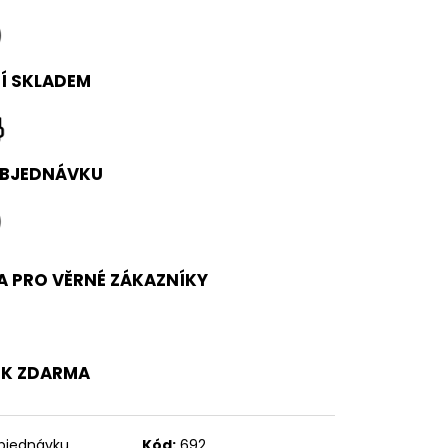
0 Kč
Í SKLADEM
OBJEDNÁVKU
A PRO VĚRNÉ ZÁKAZNÍKY
EK ZDARMA
bjednávku
Kód:
692