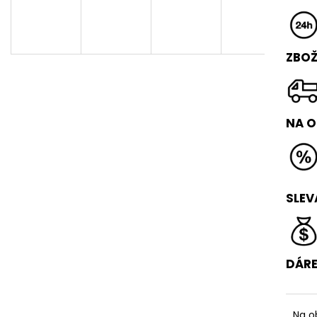
FLIP BOX
VAULT BOX
3 490 Kč
17 490 Kč
Původně:
4 490 Kč
Původně:
18 49
ZBOŽ
NA 
SLEV
DÁR
Na o