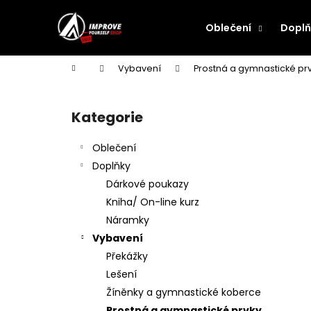
K
Přejít
na
o
Oblečení
Doplň
obsah
Zpět
Zpět
š
do
do
í
Domů
Vybavení
Prostná a gymnastické pr
k
obchodu
obchodu
P
o
Kategorie
Přeskočit
s
kategorie
t
Oblečení
r
Doplňky
a
Dárkové poukazy
n
Kniha/ On-line kurz
n
Náramky
í
Vybavení
p
Překážky
a
Lešení
n
Žíněnky a gymnastické koberce
e
Prostná a gymnastické prvky