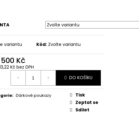
ANTA
te variantu
Kód:
Zvolte variantu
d
500 Kč
13,22 Kč
bez DPH
ná
DO KOŠÍKU
:
Tisk
gorie
:
Dárkové poukazy
Zeptat se
Sdílet