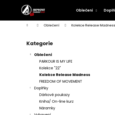
K
Přejít
na
o
Oblečení
Doplň
obsah
Zpět
Zpět
š
do
do
í
Domů
Oblečení
Kolekce Release Madnes
k
obchodu
obchodu
P
o
Kategorie
Přeskočit
s
kategorie
t
Oblečení
r
PARKOUR IS MY LIFE
a
Kolekce "22"
n
Kolekce Release Madness
n
FREEDOM OF MOVEMENT
í
Doplňky
p
Dárkové poukazy
a
Kniha/ On-line kurz
n
Náramky
e
Vybavení