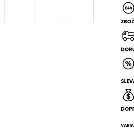
FLIP BOX
VAULT BOX
3 490 Kč
17 490 Kč
Původně:
4 490 Kč
Původně:
18 49
ZBOŽ
DORU
SLEV
DOPR
VARI