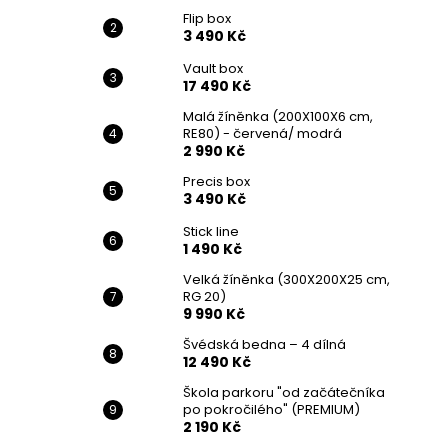
Flip box
3 490 Kč
Vault box
17 490 Kč
Malá žíněnka (200X100X6 cm,
RE80) - červená/ modrá
2 990 Kč
Precis box
3 490 Kč
Stick line
1 490 Kč
Velká žíněnka (300X200X25 cm,
RG 20)
9 990 Kč
Švédská bedna – 4 dílná
12 490 Kč
Škola parkoru "od začátečníka
po pokročilého" (PREMIUM)
2 190 Kč