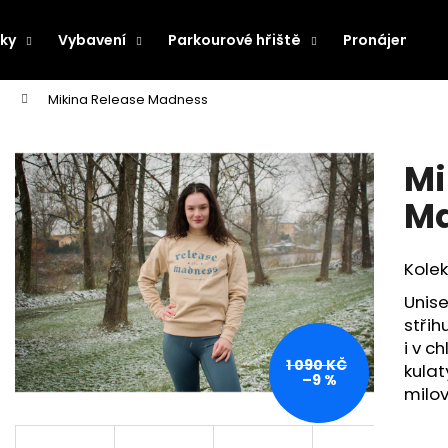
ky
Vybavení
Parkourové hřiště
Pronájem pře
s
Mikina Release Madness
Co potřebujete najít?
Mi
HLEDAT
M
Kolek
Doporučujeme
Unise
střih
i v c
1 090 KČ
kula
–9 %
milov