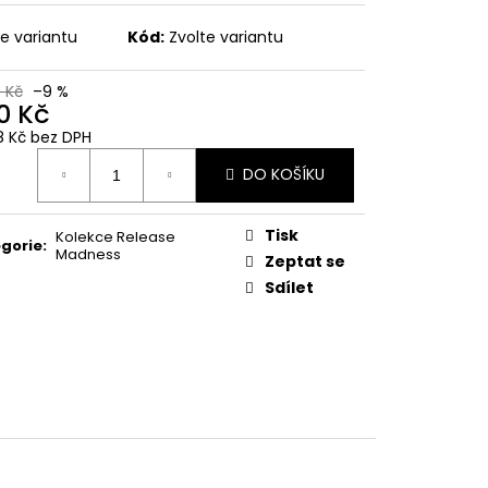
te variantu
Kód:
Zvolte variantu
0 Kč
–9 %
0 Kč
18 Kč bez DPH
ná
DO KOŠÍKU
:
Tisk
Kolekce Release
gorie
:
Madness
Zeptat se
Sdílet