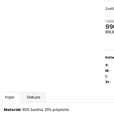
Zvol
1 09
99
818,
Měr
cena
Kate
S
:
M
:
L
:
XL
:
Popis
Diskuze
Materiál:
80% bavlna, 20% polyester