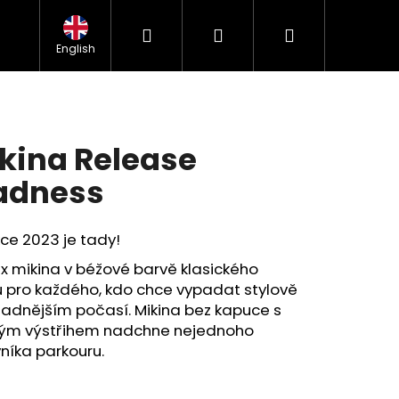
Hledat
Přihlášení
Nákupní
kážek
Kontakt
Obchodní podmínky
FAQ
GDPR
English
košík
kina Release
adness
ce 2023 je tady!
x mikina v béžové barvě klasického
u pro každého, kdo chce vypadat stylově
hladnějším počasí. Mikina bez kapuce s
tým výstřihem nadchne nejednoho
níka parkouru.
Následující