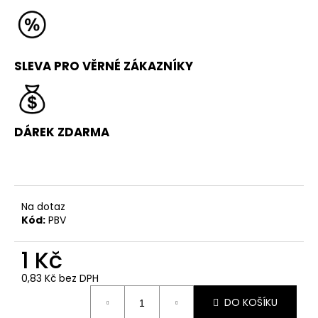
č
u
j
e
m
SLEVA PRO VĚRNÉ ZÁKAZNÍKY
e
ŠKOLA
DÁREK ZDARMA
PARKOURU
PRO
ZAČÁTEČNÍKY
(BEGINNER)
1
190
Na dotaz
Kč
Kód:
PBV
Původně:
1
490
1 Kč
Kč
0,83 Kč bez DPH
Měrná
DO KOŠÍKU
cena: