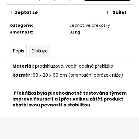
Zeptat se
Sdílet
Kategorie
:
Jednotlivé překážky
Hmotnost
:
0.1 kg
Popis
Diskuze
Materiál:
protiskluzová, vodě-odolná překližka
Rozměr:
60 x 20 x 60 cm (orientační obrázek níže)
Překážka byla plnohodnotně testována týmem
Improve Yourself a i přes velkou zátěž produkt
obstál svou pevností a stabilitou.
Z
á
p