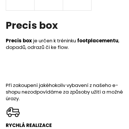
a
j
í
Precis box
t
?
Precis box
je určen k tréninku
footplacementu
,
dopadů, odrazů či ke flow.
HLEDAT
Při zakoupení jakéhokoliv vybavení z našeho e-
D
shopu nezodpovídáme za způsoby užití a možné
o
úrazy.
p
o
r
u
RYCHLÁ REALIZACE