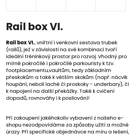
a
j
í
Rail box VI.
t
?
Rail box VI.
, vniřtní i venkovní sestava trubek
(railů), jež v závislosti na své kombinaci tvoří
ideální tréninkový prostor pro rozvoj. Vhodný pro
mírně pokročilé i pokročilé parkouristy k
tzv.
footplacementu,
vaultům, tedy základním
HLEDAT
přeskokům a také k
větším skokům (např. nácvik
houpání, neboli laché či proskoky - underbary), či
k napojení na další překážky. Také k cvičení
D
dopadů, rovnováhy i k posilování!
o
p
o
Při zakoupení jakéhokoliv vybavení z našeho e-
r
shopu nezodpovídáme za způsoby užití a možné
u
úrazy.
Při specifické objednávce na míru a lešení,