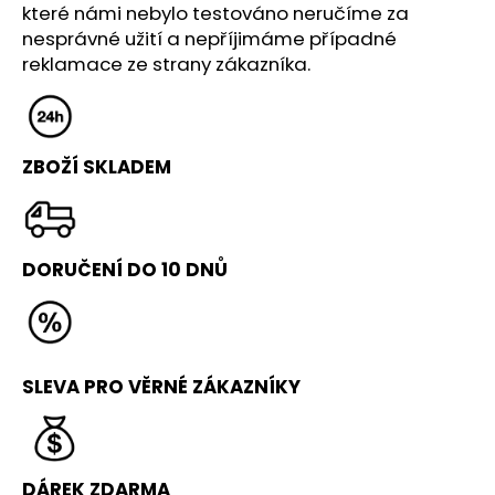
č
které námi nebylo testováno neručíme za
u
nesprávné užití a nepříjimáme případné
j
reklamace ze strany zákazníka.
e
m
e
ZBOŽÍ SKLADEM
VELKÁ
ŽÍNĚNKA
(300X200X25
CM,
RG
DORUČENÍ DO 10 DNŮ
20)
9
990
Kč
Původně:
SLEVA PRO VĚRNÉ ZÁKAZNÍKY
10
490
Kč
DÁREK ZDARMA