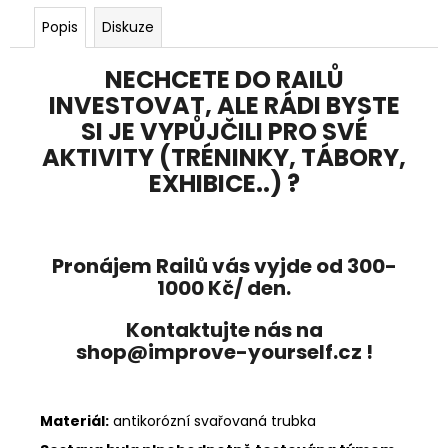
Popis
Diskuze
NECHCETE DO RAILŮ
INVESTOVAT, ALE RÁDI BYSTE
SI JE VYPŮJČILI PRO SVÉ
AKTIVITY (TRÉNINKY, TÁBORY,
EXHIBICE..) ?
Pronájem Railů vás vyjde od 300-
1000 Kč/ den.
Kontaktujte nás na
shop@improve-yourself.cz !
Materiál:
antikorózní svařovaná trubka