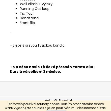
Wall climb + výlezy
Running Cat leap
Tic Tac
Handstand
Front flip
...
- zlepšíš si svou fyzickou kondici
To a něco navíc Tě čeká přesně v tomto díle!
Kurz trvá celkem 3 měsíce.
Z
á
p
Vytvořil Shoptet
a
Tento web používá soubory cookie. Dalším procházením tohoto
Copyright 2026
Improve Yourself
. Všechna práva
webu vyjadřujete souhlas s jejich používáním.. Více informací
zde
.
t