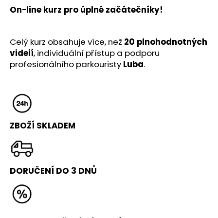
č
On-line kurz pro úplné začátečníky!
u
j
e
Celý kurz obsahuje více, než
20 plnohodnotných
m
videií
, individuální přístup a podporu
e
profesionálního parkouristy
Luba
.
FLIP
BOX
3
490
Kč
ZBOŽÍ SKLADEM
Původně:
4
490
Kč
DORUČENÍ DO 3 DNŮ