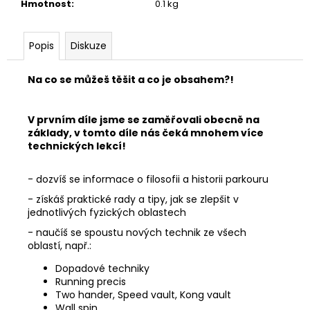
Hmotnost
:
0.1 kg
Popis
Diskuze
Na co se můžeš těšit a co je obsahem?!
V prvním díle jsme se zaměřovali obecně na
základy, v tomto díle nás čeká mnohem více
technických lekcí!
- dozvíš se informace o filosofii a historii parkouru
- získáš praktické rady a tipy, jak se zlepšit v
jednotlivých fyzických oblastech
- naučíš se spoustu nových technik ze všech
oblastí, např.:
Dopadové techniky
Running precis
Two hander, Speed vault, Kong vault
Wall spin