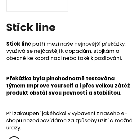
a
j
í
Stick line
t
?
Stick line
patří mezi naše nejnovější překážky,
využívá se nejčastěji k dopadům, stojkám a
obecně ke koordinaci nebo také k posilování.
HLEDAT
Překážka byla plnohodnotně testována
týmem Improve Yourself a i přes velkou zátěž
produkt obstál svou pevností a stabilitou.
D
o
p
Při zakoupení jakéhokoliv vybavení z našeho e-
o
shopu nezodpovídáme za způsoby užití a možné
r
úrazy.
u