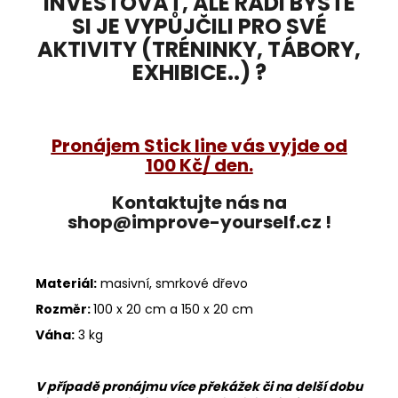
INVESTOVAT, ALE RÁDI BYSTE
SI JE VYPŮJČILI PRO SVÉ
AKTIVITY (TRÉNINKY, TÁBORY,
EXHIBICE..) ?
Pronájem Stick line vás vyjde od
100 Kč/ den.
Kontaktujte nás na
shop@improve-yourself.cz !
Materiál:
masivní, smrkové dřevo
Rozměr:
100 x 20 cm a 150 x 20 cm
Váha:
3 kg
V případě pronájmu více překážek či na delší dobu