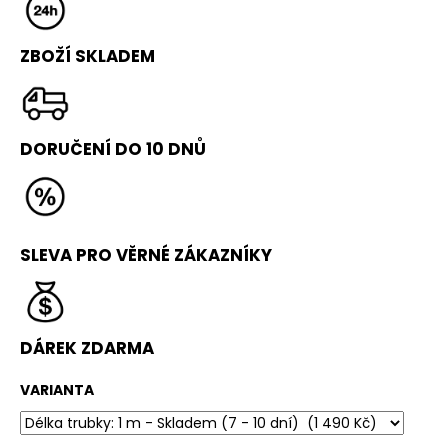
č
u
j
ZBOŽÍ SKLADEM
e
m
e
DORUČENÍ DO 10
DNŮ
PRECIS
BOX
3
490
Kč
SLEVA PRO VĚRNÉ ZÁKAZNÍKY
Původně:
3
790
Kč
DÁREK ZDARMA
VARIANTA