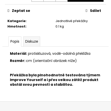
Zeptat se
Sdílet
Kategorie
:
Jednotlivé překážky
Hmotnost
:
0.1 kg
Popis
Diskuze
Materiál:
protiskluzová, vodě-odolná překližka
Rozměr:
cm (orientační obrázek níže)
Překážka byla plnohodnotně testována týmem
Improve Yourself a i přes velkou zátěž produkt
obstál svou pevností a stabilitou.
Z
á