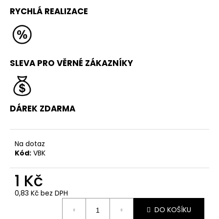
č
RYCHLÁ REALIZACE
u
j
e
m
e
SLEVA PRO VĚRNÉ ZÁKAZNÍKY
ŠKOLA
PARKOURU
PRO
DÁREK ZDARMA
ZAČÁTEČNÍKY
(BEGINNER)
1
190
Na dotaz
Kč
Kód:
VBK
Původně:
1
490
1 Kč
Kč
0,83 Kč bez DPH
Měrná
DO KOŠÍKU
cena: