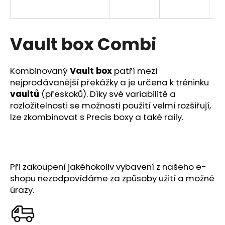
a
j
í
Vault box Combi
t
?
Kombinovaný
Vault box
patří mezi
nejprodávanější překážky a je určena k tréninku
vaultů
(přeskoků). Díky své variabilitě a
rozložitelnosti se možnosti použití velmi rozšiřují,
lze zkombinovat s Precis boxy a také raily.
HLEDAT
D
Při zakoupení jakéhokoliv vybavení z našeho e-
o
shopu nezodpovídáme za způsoby užití a možné
p
úrazy.
o
r
u