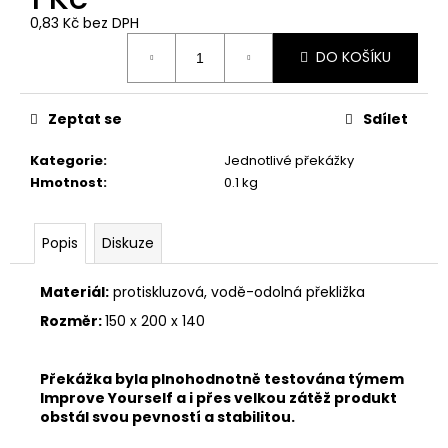
0,83 Kč bez DPH
Měrná
DO KOŠÍKU
cena:
Zeptat se
Sdílet
Kategorie
:
Jednotlivé překážky
Hmotnost
:
0.1 kg
Popis
Diskuze
Materiál:
protiskluzová, vodě-odolná překližka
Rozměr:
150 x 200 x 140
Překážka byla plnohodnotně testována týmem
Improve Yourself a i přes velkou zátěž produkt
obstál svou pevností a stabilitou.