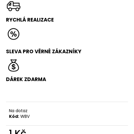
č
u
j
RYCHLÁ REALIZACE
e
m
e
SLEVA PRO VĚRNÉ ZÁKAZNÍKY
PRECIS
BOX
3
490
Kč
DÁREK ZDARMA
Původně:
3
790
Kč
Na dotaz
Kód:
WBV
1 Kč