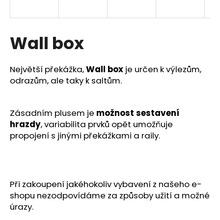
a
j
í
Wall box
t
?
Největší překážka,
Wall box
je určen k výlezům,
odrazům, ale taky k saltům.
Zásadním plusem je
možnost sestavení
HLEDAT
hrazdy
, variabilita prvků opět umožňuje
propojení s jinými překážkami a raily.
D
o
p
Při zakoupení jakéhokoliv vybavení z našeho e-
o
shopu nezodpovídáme za způsoby užití a možné
r
úrazy.
u